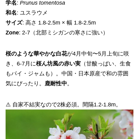
学名
:
Prunus tomentosa
和名
: ユスラウメ
サイズ
: 高さ 1.8-2.5m × 幅 1.8-2.5m
Zone
: 2-7（北部ミシガンの寒さに強い）
桜のような華やかな白花
が4月中旬〜5月上旬に咲
き、6-7月に
桜ん坊風の赤い実
（甘酸っぱい、生食
もパイ・ジャムも）。中国・日本原産で和の雰囲
気にぴったり。
鹿耐性中
。
⚠️ 自家不結実なので2株必須。間隔1.2-1.8m。