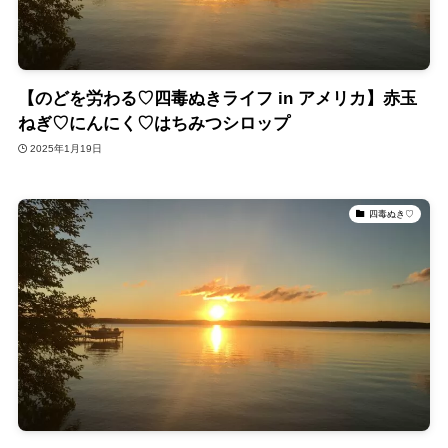
【のどを労わる♡四毒ぬきライフ in アメリカ】赤玉
ねぎ♡にんにく♡はちみつシロップ
2025年1月19日
四毒ぬき♡