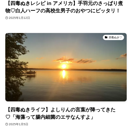
【四毒ぬきレシピ in アメリカ】手羽元のさっぱり煮
物♡白人ハーフの高校生男子のおやつにピッタリ！
2025年1月12日
四毒ぬき♡
【四毒ぬきライフ】よしりんの言葉が降ってきた
♡「海藻って腸内細菌のエサなんすよ」
2025年1月5日