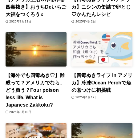
四毒抜き】おうちDeいちご
カ】ニシンの缶詰で卵とじ
大福をつくろう♬
♡かんたんレシピ
2025年8月13日
2025年4月2日
【海外でも四毒ぬき♡】雑
【四毒ぬきライフ in アメリ
穀って？アメリカでなら、
カ】冷凍Ocean Perchで魚
どう買う？Four poison
の煮つけに初挑戦
less life. What is
2025年1月19日
Japanese Zakkoku?
2025年3月10日