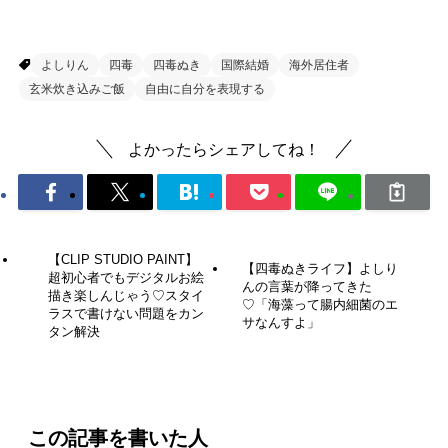
四毒ぬき♡
よしりん
四毒
四毒ぬき
国際結婚
海外居住者
玄米炊き込みご飯
自由に自分を表現する
よかったらシェアしてね！
【CLIP STUDIO PAINT】
【四毒ぬきライフ】よしり
超初心者でもデジタルお絵
んの言葉が降ってきた
描き楽しんじゃう♡スタイ
♡「海藻って腸内細菌のエ
ラスで書けない問題をカン
サなんすよ」
タン解決
この記事を書いた人