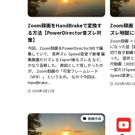
Zoom録画をHandBrakeで変換す
Zoom録画 
る方法【PowerDirector音ズレ対
ズレ地獄に
策】
Zoom録画 × 
になった話【備
今回、Zoom録画をPowerDirector365で編
切り抜き動画
集していて、 音声ズレ Speed変更で崩壊 編
った。 症状と
集画面だけズレる Export後もズレる など、
尺動画（30分） 
かなり苦戦した。 原因として怪しかったの
一部だけSpe
が、 Zoom録画の「可変フレームレート
Speed変更して
（VFR）」 というもの。 なので今回は、
HandBrake...
2026年5月11
2026年5月11日
動画作成