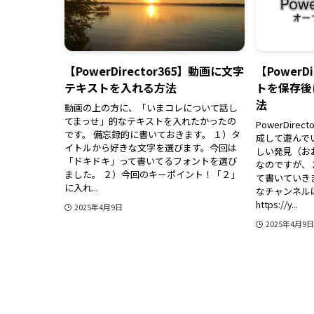
【PowerDirector365】動画に文字
【PowerD
テキストを入れる方法
トを保存後
法
動画の上の方に、「いまコレについて話し
てまっせ」的なテキストを入れたかったの
PowerDir
です。 備忘録的に書いておきます。 １）タ
成して遊んで
イトルから好きな文字を選びます。今回は
しい発見（お
「ドキドキ」って書いてるフォントを選び
なのですが、
ました。 ２）今回のキーポイント！「２」
て書いていき
に入れ...
なチャンネルは
https://y...
2025年4月9日
2025年4月9