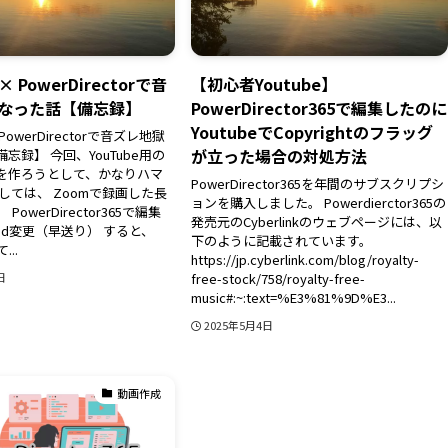
× PowerDirectorで音
【初心者Youtube】
なった話【備忘録】
PowerDirector365で編集したのに
YoutubeでCopyrightのフラッグ
PowerDirectorで音ズレ地獄
が立った場合の対処方法
忘録】 今回、YouTube用の
を作ろうとして、かなりハマ
PowerDirector365を年間のサブスクリプシ
しては、 Zoomで録画した長
ョンを購入しました。 Powerdierctor365の
PowerDirector365で編集
発売元のCyberlinkのウェブページには、以
ed変更（早送り） すると、
下のように記載されています。
...
https://jp.cyberlink.com/blog/royalty-
free-stock/758/royalty-free-
日
music#:~:text=%E3%81%9D%E3...
2025年5月4日
動画作成