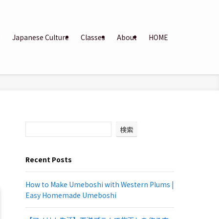
g
Japanese Culture
Classes
About
HOME
検索
Recent Posts
How to Make Umeboshi with Western Plums |
Easy Homemade Umeboshi