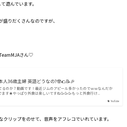
作成して遊んでいます。
が盛りだくさんなのですが、
。
amMJAさん♡
36歳主婦 英語どうなの?🤓🌮📝🎉
てるのか？動画です！最近ジムのアピール多かったのでｗｗなんだか
ます★やっぱり外食は楽しいですね🥳🥳🥳もっと外食行け...
YouTube
なクリップをのせて、音声をアフレコでいれています。