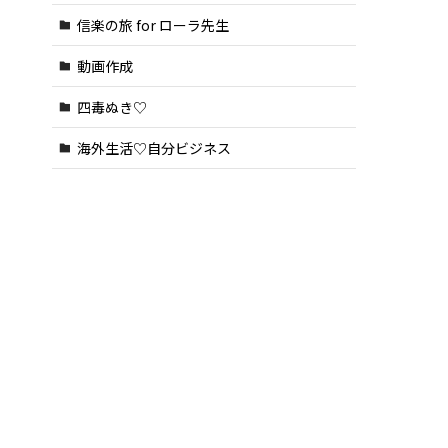
信楽の旅 for ローラ先生
動画作成
四毒ぬき♡
海外生活♡自分ビジネス