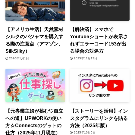
【アメリカ生活】天然素材
【解決済】スマホで
シルクのパジャマを購入す
Youtubeショートが表示さ
る際の注意点（アマゾン、
れずエラーコード153が出
SilkSilky）
る場合の対処方
2026年1月1日
2025年11月13日
【元専業主婦が挑む♡自立
【ストーリーを活用】イン
への道】UPWORKの使い
スタグラムにリンクを貼る
方☆Connectsのゲットの
方法（2025年版）
仕方（2025年11月現在）
2025年10月5日