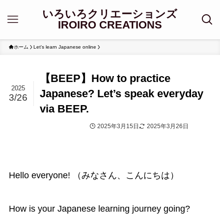
いろいろクリエーションズ
IROIRO CREATIONS
ホーム
Let's learn Japanese online
【BEEP】How to practice
2025
Japanese? Let’s speak everyday
3/26
via BEEP.
2025年3月15日
2025年3月26日
Let's learn Japanese online
Hello everyone! （みなさん、こんにちは）
How is your Japanese learning journey going?