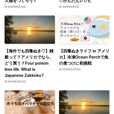
大福をつくろう♬
♡かんたんレシピ
2025年8月13日
2025年4月2日
【海外でも四毒ぬき♡】雑
【四毒ぬきライフ in アメリ
穀って？アメリカでなら、
カ】冷凍Ocean Perchで魚
どう買う？Four poison
の煮つけに初挑戦
less life. What is
2025年1月19日
Japanese Zakkoku?
2025年3月10日