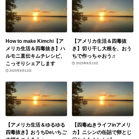
How to make Kimchi【ア
【アメリカ生活＆四毒抜
メリカ生活＆四毒抜き】ハ
き】切り干し大根を、おう
ルモニ直伝キムチレシピ、
ちで作っちゃおう♬
こっそりシェアします
2025年8月13日
2025年8月13日
【アメリカ生活＆ゆるゆる
【四毒ぬきライフinアメリ
四毒抜き】おうちDeいちご
カ】ニシンの缶詰で卵とじ