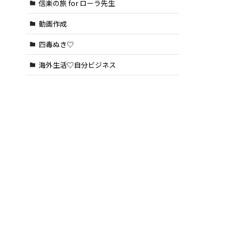
信楽の旅 for ローラ先生
動画作成
四毒ぬき♡
海外生活♡自分ビジネス